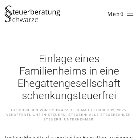
Menü
Zum Hauptinhalt springen
Einlage eines
Familienheims in eine
Ehegattengesellschaft
schenkungsteuerfrei
GESCHRIEBEN VON
SCHWARZE1530
AM
DEZEMBER 12, 2025
.
VERÖFFENTLICHT IN
STEUERN
,
STEUERN: ALLE STEUERZAHLER
,
STEUERN: UNTERNEHMER
.
Legt ein Ehegatte das von beiden Ehegatten zu eigenen