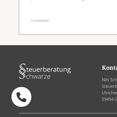
VORHERIGE
Kont
Nils Sc
Steuer
Ulriche
59494 S