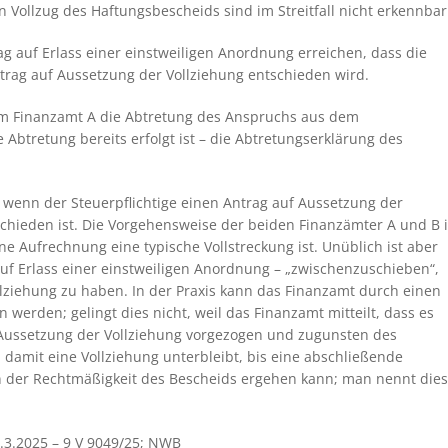
 Vollzug des Haftungsbescheids sind im Streitfall nicht erkennbar
g auf Erlass einer einstweiligen Anordnung erreichen, dass die
ntrag auf Aussetzung der Vollziehung entschieden wird.
em Finanzamt A die Abtretung des Anspruchs aus dem
 Abtretung bereits erfolgt ist – die Abtretungserklärung des
, wenn der Steuerpflichtige einen Antrag auf Aussetzung der
tschieden ist. Die Vorgehensweise der beiden Finanzämter A und B i
ne Aufrechnung eine typische Vollstreckung ist. Unüblich ist aber
 auf Erlass einer einstweiligen Anordnung – „zwischenzuschieben“,
llziehung zu haben. In der Praxis kann das Finanzamt durch einen
 werden; gelingt dies nicht, weil das Finanzamt mitteilt, dass es
f Aussetzung der Vollziehung vorgezogen und zugunsten des
 damit eine Vollziehung unterbleibt, bis eine abschließende
n der Rechtmäßigkeit des Bescheids ergehen kann; man nennt dies
.3.2025 – 9 V 9049/25; NWB