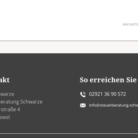
NÄCHST
akt
So erreichen Sie
hwarze
02921 36 90 572
beratung Schwarze
info@steuerberatung-schw
rstraße 4
oest