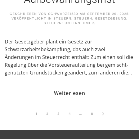
GESCHRIEBEN VON
SCHWARZE1530
AM
SEPTEMBER 29, 2025
.
VERÖFFENTLICHT IN
STEUERN
,
STEUERN: GESETZGEBUNG
,
STEUERN: UNTERNEHMER
.
Der Gesetzgeber plant ein Gesetz zur
Schwarzarbeitsbekämpfung, das auch zwei
Änderungen im Steuerrecht enthält: Zum einen soll die
Regelung über die Vorsteueraufteilung bei gemischt-
genutzten Grundstücken geändert, zum anderen die...
Weiterlesen
1
2
3
4
…
8