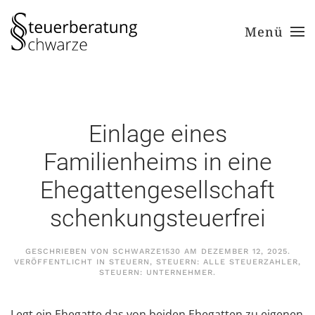
Menü
Zum Hauptinhalt springen
Einlage eines
Familienheims in eine
Ehegattengesellschaft
schenkungsteuerfrei
GESCHRIEBEN VON
SCHWARZE1530
AM
DEZEMBER 12, 2025
.
VERÖFFENTLICHT IN
STEUERN
,
STEUERN: ALLE STEUERZAHLER
,
STEUERN: UNTERNEHMER
.
Legt ein Ehegatte das von beiden Ehegatten zu eigenen