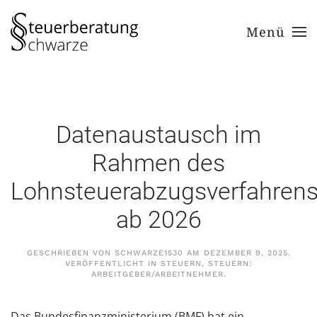
Menü
Zum Hauptinhalt springen
Datenaustausch im
Rahmen des
Lohnsteuerabzugsverfahren
ab 2026
GESCHRIEBEN VON
SCHWARZE1530
AM
DEZEMBER 9, 2025
.
VERÖFFENTLICHT IN
STEUERN
,
STEUERN:
ARBEITGEBER/ARBEITNEHMER
.
Das Bundesfinanzministerium (BMF) hat ein