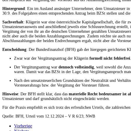
Hintergrund
: Ein im Ausland ansässiger Unternehmer, dem Umsatzsteuer in 
30.9. des Folgejahres einen entsprechenden Antrag beim BZSt stellen und d
Sachverhalt
: Klägerin war eine österreichische Kapitalgesellschaft, die f
Umsatzsteuerausweis und anschließend jeweils eine Schlussrechnung erstellt
Vergütung der von ihr an die deutschen Unternehmer gezahlten Umsatzsteuer
nicht aber auch die beiden Anzahlungsrechnungen. Zudem reichte sie auch nur
Abschlusszahlungen der beiden Endrechnungen ergab, nicht aber die Vorsteue
Entscheidung
: Der Bundesfinanzhof (BFH) gab der hiergegen gerichteten Kla
Zwar war der Vergütungsantrag der Klägerin
formell nicht fehlerfrei
Der Vergütungsantrag war
dennoch vollständig
, weil sowohl die Anz
waren. Damit war das BZSt in der Lage, den Vergütungsanspruch materie
Nach den umsatzsteuerlichen Grundsätzen der Neutralität und Verhält
Vorsteuerabzugs bzw. der Vergütung der Vorsteuer führen.
Hinweise
: Der BFH stellt klar, dass das
materielle Recht bedeutsamer ist a
Umsatzsteuer und darf grundsätzlich nicht eingeschränkt werden.
Für die Praxis empfiehlt es sich trotz des erfreulichen Urteils, die zahlrei
Quelle: BFH, Urteil vom 12.12.2024 – V R 6/23; NWB
Vorherige