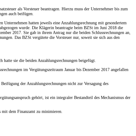
satzsteuer als Vorsteuer beantragen. Hierzu muss der Unternehmer bis zum
ngen auch beifügen.
schen Unternehmen hatten jeweils eine Anzahlungsrechnung mit gesondertem
e abgezogen wurde. Die Klägerin beantragte beim BZSt im Juni 2018 die
zember 2017. Sie gab in ihrem Antrag nur die beiden Schlussrechnungen an,
ungen. Das BZSt vergütete die Vorsteuer nur, soweit sie sich aus den
h hatte sie die beiden Anzahlungsrechnungen beigefügt.
ussrechnungen im Vergütungszeitraum Januar bis Dezember 2017 angefallen
nd Beifügung der Anzahlungsrechnungen nicht zur Versagung des
gütungsanspruch gehört, ist ein integraler Bestandteil des Mechanismus der
its mit dem Finanzamt zu minimieren.