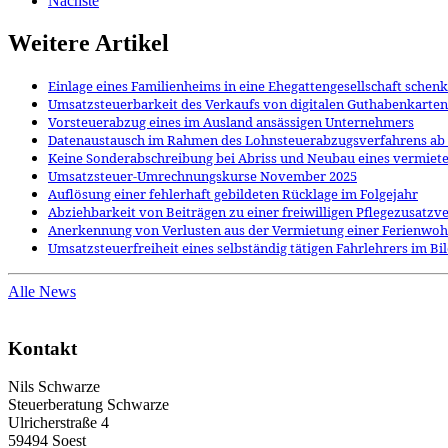
Nächste
Weitere Artikel
Einlage eines Familienheims in eine Ehegattengesellschaft schen
Umsatzsteuerbarkeit des Verkaufs von digitalen Guthabenkarten
Vorsteuerabzug eines im Ausland ansässigen Unternehmers
Datenaustausch im Rahmen des Lohnsteuerabzugsverfahrens ab
Keine Sonderabschreibung bei Abriss und Neubau eines vermiete
Umsatzsteuer-Umrechnungskurse November 2025
Auflösung einer fehlerhaft gebildeten Rücklage im Folgejahr
Abziehbarkeit von Beiträgen zu einer freiwilligen Pflegezusatzv
Anerkennung von Verlusten aus der Vermietung einer Ferienwo
Umsatzsteuerfreiheit eines selbständig tätigen Fahrlehrers im B
Alle News
Kontakt
Nils Schwarze
Steuerberatung Schwarze
Ulricherstraße 4
59494 Soest