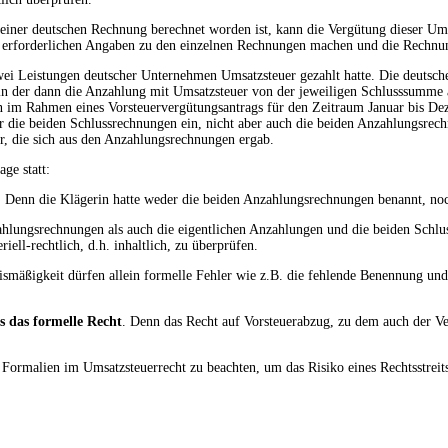
einer deutschen Rechnung berechnet worden ist, kann die Vergütung dieser Um
ie erforderlichen Angaben zu den einzelnen Rechnungen machen und die Rechnu
ür zwei Leistungen deutscher Unternehmen Umsatzsteuer gezahlt hatte. Die deut
, in der dann die Anzahlung mit Umsatzsteuer von der jeweiligen Schlusssumm
n im Rahmen eines Vorsteuervergütungsantrags für den Zeitraum Januar bis De
 die beiden Schlussrechnungen ein, nicht aber auch die beiden Anzahlungsrechn
r, die sich aus den Anzahlungsrechnungen ergab.
ge statt:
. Denn die Klägerin hatte weder die beiden Anzahlungsrechnungen benannt, noc
ahlungsrechnungen als auch die eigentlichen Anzahlungen und die beiden Schl
ll-rechtlich, d.h. inhaltlich, zu überprüfen.
nismäßigkeit dürfen allein formelle Fehler wie z.B. die fehlende Benennung u
ls das formelle Recht
. Denn das Recht auf Vorsteuerabzug, zu dem auch der Ver
chen Formalien im Umsatzsteuerrecht zu beachten, um das Risiko eines Rechtsstre