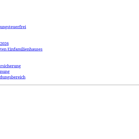
kungsteuerfrei
 2026
ten Einfamilienhauses
ersicherung
hnung
ildungsbereich