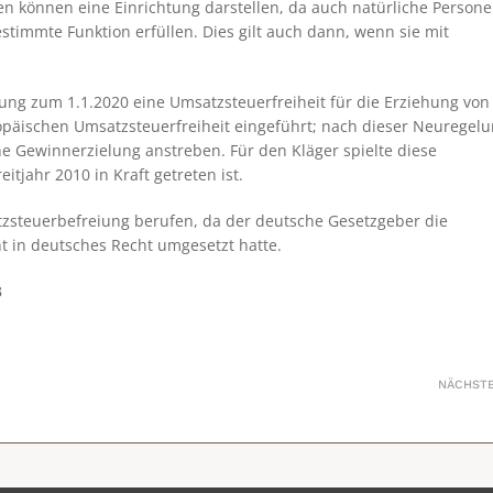
en können eine Einrichtung darstellen, da auch natürliche Person
estimmte Funktion erfüllen. Dies gilt auch dann, wenn sie mit
ung zum 1.1.2020 eine Umsatzsteuerfreiheit für die Erziehung von
päischen Umsatzsteuerfreiheit eingeführt; nach dieser Neuregel
che Gewinnerzielung anstreben. Für den Kläger spielte diese
itjahr 2010 in Kraft getreten ist.
tzsteuerbefreiung berufen, da der deutsche Gesetzgeber die
ht in deutsches Recht umgesetzt hatte.
B
NÄCHST