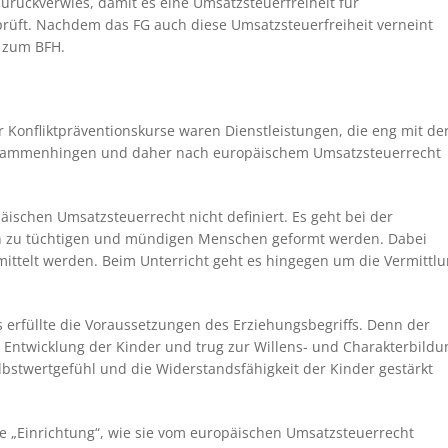
zurückverwies, damit es eine Umsatzsteuerfreiheit für
rüft. Nachdem das FG auch diese Umsatzsteuerfreiheit verneint
t zum BFH.
 Konfliktpräventionskurse waren Dienstleistungen, die eng mit de
usammenhingen und daher nach europäischem Umsatzsteuerrecht
äischen Umsatzsteuerrecht nicht definiert. Es geht bei der
n zu tüchtigen und mündigen Menschen geformt werden. Dabei
ttelt werden. Beim Unterricht geht es hingegen um die Vermittl
s erfüllte die Voraussetzungen des Erziehungsbegriffs. Denn der
en Entwicklung der Kinder und trug zur Willens- und Charakterbildu
lbstwertgefühl und die Widerstandsfähigkeit der Kinder gestärkt
e „Einrichtung“, wie sie vom europäischen Umsatzsteuerrecht