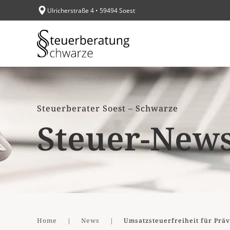
Ulricherstraße 4 • 59494 Soest
Zum Hauptinhalt springen
Steuerberater Soest – Schwarze
Steuer-New
Home
News
Umsatzsteuerfreiheit für Prä