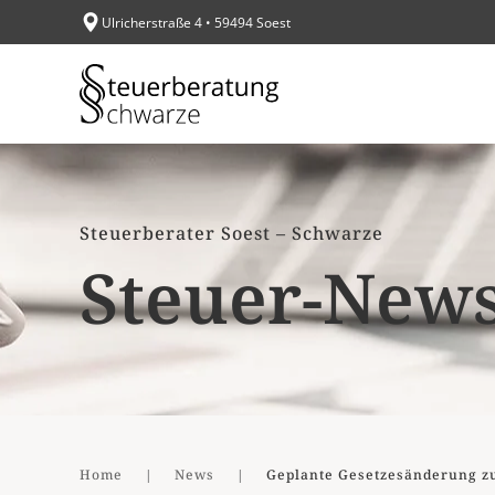
Ulricherstraße 4 • 59494 Soest
Zum Hauptinhalt springen
Steuerberater Soest – Schwarze
Steuer-New
Home
News
Geplante Gesetzesänderung zu