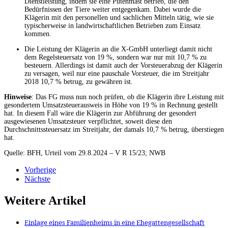
Dienstleistung, indem sie eine Putenmast betrieb, die den
Bedürfnissen der Tiere weiter entgegenkam. Dabei wurde die
Klägerin mit den personellen und sachlichen Mitteln tätig, wie sie
typischerweise in landwirtschaftlichen Betrieben zum Einsatz
kommen.
Die Leistung der Klägerin an die X-GmbH unterliegt damit nicht
dem Regelsteuersatz von 19 %, sondern war nur mit 10,7 % zu
besteuern. Allerdings ist damit auch der Vorsteuerabzug der Klägerin
zu versagen, weil nur eine pauschale Vorsteuer, die im Streitjahr
2018 10,7 % betrug, zu gewähren ist.
Hinweise
: Das FG muss nun noch prüfen, ob die Klägerin ihre Leistung mit
gesondertem Umsatzsteuerausweis in Höhe von 19 % in Rechnung gestellt
hat. In diesem Fall wäre die Klägerin zur Abführung der gesondert
ausgewiesenen Umsatzsteuer verpflichtet, soweit diese den
Durchschnittssteuersatz im Streitjahr, der damals 10,7 % betrug, überstiegen
hat.
Quelle: BFH, Urteil vom 29.8.2024 – V R 15/23; NWB
Vorherige
Nächste
Weitere Artikel
Einlage eines Familienheims in eine Ehegattengesellschaft