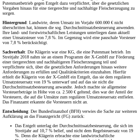
Putenmastbetrieb gegen Entgelt dazu verpflichtet, über die gesetzlichen
Vorgaben hinaus für eine tiergerechte und nachhaltige Fleischerzeugung zu
sorgen.
Hintergrund
: Landwirte, deren Umsatz im Vorjahr 600.000 € nicht
überschritten hat, können die sog. Durchschnittssatzbesteuerung anwenden.
Ihre land- und forstwirtschaftlichen Leistungen unterliegen dann aktuell
einer Umsatzsteuer von 7,8 %. Im Gegenzug wird eine pauschale Vorsteuer
von 7,8 % berücksichtigt.
Sachverhalt
: Die Klägerin war eine KG, die eine Putenmast betrieb. Im
Streitjahr 2018 nahm sie an einem Programm der X-GmbH zur Förderung
einer tiergerechten und nachhaltigeren Fleischerzeugung teil und
verpflichtete sich, über die gesetzlichen Anforderungen hinaus weitere
Anforderungen zu erfüllen und Qualitätskriterien einzuhalten. Hierfür
erhielt die Klägerin von der X-GmbH ein Entgelt, das sie dem regulären
Umsatzsteuersatz von 19 % unterwarf und auf das sie nicht die
Durchschnittssatzbesteuerung anwandte. Jedoch machte sie allgemeine
Vorsteuerbeträge in Höhe von ca. 2.500 € geltend; dies war der Anteil der
Vorsteuern, die auf die Umsätze zum regulären Umsatzsteuersatz entfielen.
Das Finanzamt erkannte die Vorsteuern nicht an.
Entscheidung
: Der Bundesfinanzhof (BFH) verwies die Sache zur weiteren
Aufklärung an das Finanzgericht (FG) zurück:
Das Entgelt unterlag der Durchschnittssatzbesteuerung, die sich im
Streitjahr auf 10,7 % belief, und nicht dem Regelsteuersatz von 19
%. Denn die Klägerin erbrachte eine landwirtschaftliche