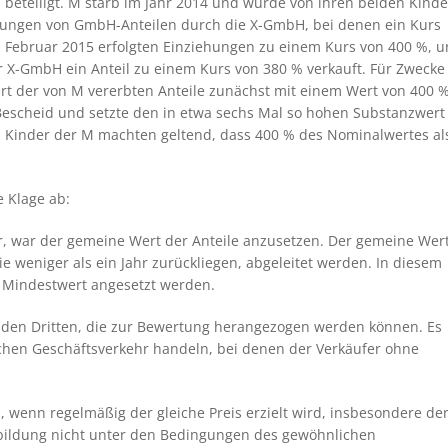
 beteiligt. M starb im Jahr 2014 und wurde von ihren beiden Kind
ehungen von GmbH-Anteilen durch die X-GmbH, bei denen ein Kurs
 Februar 2015 erfolgten Einziehungen zu einem Kurs von 400 %, 
r X-GmbH ein Anteil zu einem Kurs von 380 % verkauft. Für Zwecke
ert der von M vererbten Anteile zunächst mit einem Wert von 400 
Bescheid und setzte den in etwa sechs Mal so hohen Substanzwert
n Kinder der M machten geltend, dass 400 % des Nominalwertes al
e Klage ab:
r, war der gemeine Wert der Anteile anzusetzen. Der gemeine Wer
e weniger als ein Jahr zurückliegen, abgeleitet werden. In diesem
ls Mindestwert angesetzt werden.
remden Dritten, die zur Bewertung herangezogen werden können. Es
chen Geschäftsverkehr
handeln, bei denen der Verkäufer ohne
wenn regelmäßig der gleiche Preis erzielt wird, insbesondere de
isbildung nicht unter den Bedingungen des gewöhnlichen