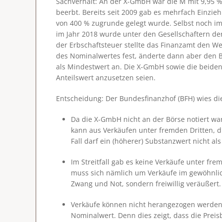
Sachverhalt
: An der X-GmbH war die M mit 9,95 %
beerbt. Bereits seit 2009 gab es mehrfach Einzi
von 400 % zugrunde gelegt wurde. Selbst noch im
im Jahr 2018 wurde unter den Gesellschaftern de
der Erbschaftsteuer stellte das Finanzamt den W
des Nominalwertes fest, änderte dann aber den 
als Mindestwert an. Die X-GmbH sowie die beide
Anteilswert anzusetzen seien.
Entscheidung
: Der Bundesfinanzhof (BFH) wies di
Da die X-GmbH nicht an der Börse notiert wa
kann aus Verkäufen unter fremden Dritten, di
Fall darf ein (höherer) Substanzwert nicht a
Im Streitfall gab es keine Verkäufe unter f
muss sich nämlich um
Verkäufe im gewöhnli
Zwang und Not, sondern freiwillig veräußert.
Verkäufe können nicht herangezogen werden, 
Nominalwert. Denn dies zeigt, dass die Pre