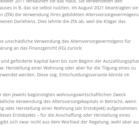
ktober 2011 verkauften sie das Haus. Sie verwendeten den
ses in B, das sie selbst nutzten. Im August 2021 beantragten sie
gen (ZfA) die Verwendung ihres gebildeten Altersvorsorgevermögens
enen Darlehens. Dies lehnte die ZfA ab, weil die Kläger das
eine unschädliche Verwendung des Altersvorsorgevermögens für
ärung an das Finanzgericht (FG) zurück:
e und geförderte Kapital kann bis zum Beginn der Auszahlungspha
w. Herstellung einer Wohnung oder aber für die Tilgung eines zu
wendet werden. Diese sog. Entschuldungsvariante könnte im
ür den jeweils begünstigten wohnungswirtschaftlichen Zweck
liche Verwendung des Altersvorsorgekapitals in Betracht, wenn
ung oder Herstellung einer Wohnung (als Erstobjekt) aufgenommen
eses Erstobjekts – für die Anschaffung oder Herstellung eines
gibt sich zwar nicht aus dem Wortlaut der Regelung, wohl aber au