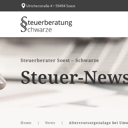
Ulricherstraße 4 • 59494 Soest
Zum Hauptinhalt springen
Steuerberater Soest – Schwarze
Steuer-New
Home
News
Altersvorsorgezulage bei Um