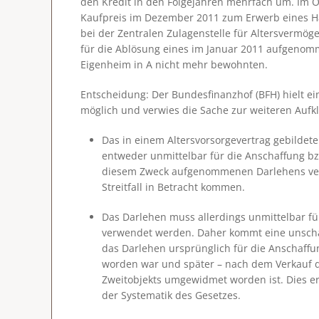
den Kredit in den Folgejahren mehrfach um. Im O
Kaufpreis im Dezember 2011 zum Erwerb eines Hau
bei der Zentralen Zulagenstelle für Altersvermö
für die Ablösung eines im Januar 2011 aufgenomm
Eigenheim in A nicht mehr bewohnten.
Entscheidung
: Der Bundesfinanzhof (BFH) hielt 
möglich und verwies die Sache zur weiteren Aufkl
Das in einem Altersvorsorgevertrag gebildet
entweder unmittelbar für die Anschaffung bz
diesem Zweck aufgenommenen Darlehens ver
Streitfall in Betracht kommen.
Das Darlehen muss allerdings
unmittelbar f
verwendet
werden. Daher kommt eine unschäd
das Darlehen ursprünglich für die Anschaff
worden war und später – nach dem Verkauf di
Zweitobjekts umgewidmet worden ist. Dies er
der Systematik des Gesetzes.