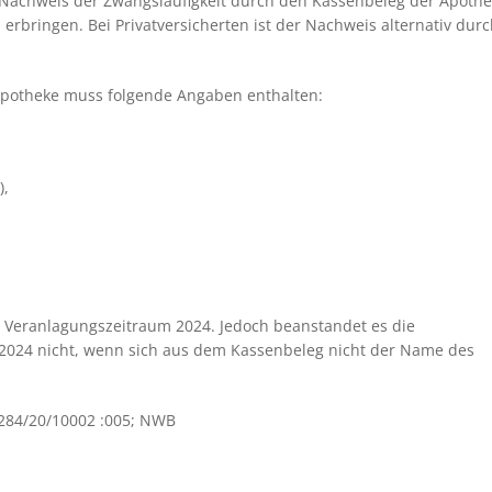
er Nachweis der Zwangsläufigkeit durch den Kassenbeleg der Apoth
rbringen. Bei Privatversicherten ist der Nachweis alternativ dur
Apotheke muss folgende Angaben enthalten:
),
m Veranlagungszeitraum 2024. Jedoch beanstandet es die
2024 nicht, wenn sich aus dem Kassenbeleg nicht der Name des
 2284/20/10002 :005; NWB