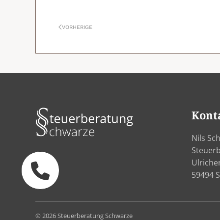
VORHERIGE
Kont
Nils Sc
Steuer
Ulriche
59494 S
©
2026
Steuerberatung Schwarze