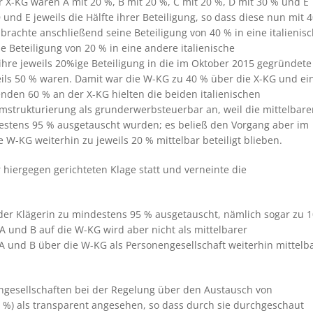
er X-KG waren A mit 20 %, B mit 20 %, C mit 20 %, D mit 30 % und E
und E jeweils die Hälfte ihrer Beteiligung, so dass diese nun mit 
D brachte anschließend seine Beteiligung von 40 % in eine italienis
ine Beteiligung von 20 % in eine andere italienische
 ihre jeweils 20%ige Beteiligung in die im Oktober 2015 gegründete
ils 50 % waren. Damit war die W-KG zu 40 % über die X-KG und ei
benden 60 % an der X-KG hielten die beiden italienischen
Umstrukturierung als grunderwerbsteuerbar an, weil die mittelbar
destens 95 % ausgetauscht wurden; es beließ den Vorgang aber im
 W-KG weiterhin zu jeweils 20 % mittelbar beteiligt blieben.
 hiergegen gerichteten Klage statt und verneinte die
der Klägerin zu mindestens 95 % ausgetauscht, nämlich sogar zu 
 A und B auf die W-KG wird aber
nicht als mittelbarer
 A und B über die W-KG als Personengesellschaft weiterhin mittelb
gesellschaften bei der Regelung über den Austausch von
0 %) als transparent angesehen, so dass durch sie durchgeschaut