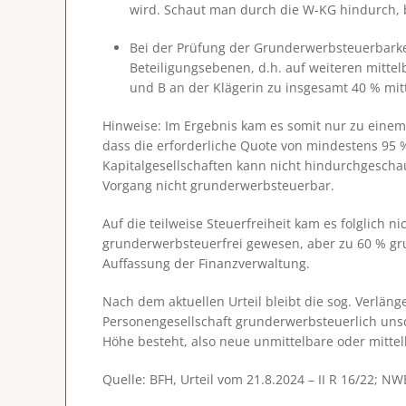
wird. Schaut man durch die W-KG hindurch, bl
Bei der Prüfung der Grunderwerbsteuerbarke
Beteiligungsebenen, d.h. auf weiteren mitte
und B an der Klägerin zu insgesamt 40 % mitte
Hinweise: Im Ergebnis kam es somit nur zu einem
dass die erforderliche Quote von mindestens 95 % 
Kapitalgesellschaften kann nicht hindurchgescha
Vorgang nicht grunderwerbsteuerbar.
Auf die teilweise Steuerfreiheit kam es folglich 
grunderwerbsteuerfrei gewesen, aber zu 60 % gru
Auffassung der Finanzverwaltung.
Nach dem aktuellen Urteil bleibt die sog. Verlän
Personengesellschaft grunderwerbsteuerlich unsc
Höhe besteht, also neue unmittelbare oder mitte
Quelle: BFH, Urteil vom 21.8.2024 – II R 16/22; NW