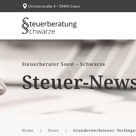
Ulricherstraße 4 • 59494 Soest
Zum Hauptinhalt springen
Steuerberater Soest – Schwarze
Steuer-New
Home
News
Grunderwerbsteuer: Verlänger