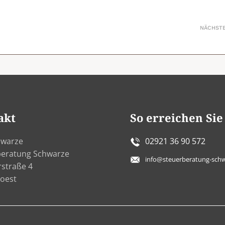
NÄCHST
akt
So erreichen Sie
hwarze
02921 36 90 572
beratung Schwarze
info@steuerberatung-schw
rstraße 4
oest