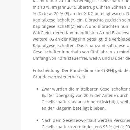
KG mittelbar zu 100 % beteiligt. Gesellschafter d
mit 10 %. Im Jahr 2015 übertrug C ihren Söhnen D 
% (D) bzw. 20 % (E) an der X-KG beteiligt waren. 
Kapitalgesellschaft (Y) ein. E brachte zugleich se
Kapitalgesellschaft (Z) ein. A und B brachten nun
W-KG ein, deren Kommanditisten A und B zu jewe
weitere KG an der Klägerin beteiligt; die verblei
Kapitalgesellschaften. Das Finanzamt sah diese 
Gesellschafter innerhalb von fünf Jahren zu min
Umfang von 40 % steuerfrei, weil A und B über die
Entscheidung
: Der Bundesfinanzhof (BFH) gab der
Grunderwerbsteuerbarkeit:
Zwar wurden die mittelbaren Gesellschafter 
%. Der Übergang von 20 % der Anteile durch
Gesellschafteraustausch berücksichtigt
, weil
an der Klägerin beteiligt blieben.
Nach dem Gesetzeswortlaut werden Personen
Gesellschaftern zu mindestens 95 % (jetzt: 9