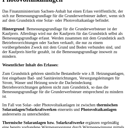
Das Finanzministerium Sachsen-Anhalt hat einen Erlass veröffentlicht, der
sich zur Bemessungsgrundlage für die Grunderwerbsteuer äußert, wenn sich
auf dem Grundstück eine Solar- oder Photovoltaikanlage befindet.
Hintergrund
: Bemessungsgrundlage für die Grunderwerbsteuer ist der
Kaufpreis. Allerdings wird nur der Kaufpreis für das Grundstück selbst als
Bemessungsgrundlage erfasst. Werden zusammen mit dem Grundstück auch
Betriebsvorrichtungen oder Sachen verkauft, die nur zu einem
vorübergehenden Zweck mit dem Grund und Boden verbunden sind, und
der Kaufpreis hierfür gezahlt, ist die Bemessungsgrundlage insoweit zu
mindern.
Wesentlicher Inhalt des Erlasses:
Zum Grundstück gehören sämtliche Bestandteile wie z.B. Heizungsanlagen,
fest eingebaute Bad- und Sanitäreinrichtungen, Versorgungsleitungen für
Strom, Wasser und Heizung sowie die Dacheindeckung.
Betriebsvorrichtungen gehören nicht zum Grundstück, so dass die
Bemessungsgrundlage für die Grunderwerbsteuer entsprechend zu mindern
ist.
Im Fall von Solar- oder Photovoltaikanlagen ist zwischen
thermischen
Solaranlagen/Solarkraftwerken
einerseits und
Photovoltaikanlagen
andererseits zu unterscheiden:
Thermische Solaranlagen bzw. Solarkraftwerke
ergänzen regelmäßig
eine bereits vorhandene Wärmeversorgung durch Wärmegewinnung mittels