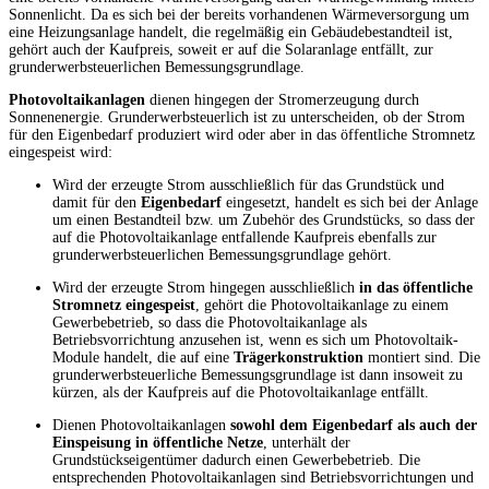
Sonnenlicht. Da es sich bei der bereits vorhandenen Wärmeversorgung um
eine Heizungsanlage handelt, die regelmäßig ein Gebäudebestandteil ist,
gehört auch der Kaufpreis, soweit er auf die Solaranlage entfällt, zur
grunderwerbsteuerlichen Bemessungsgrundlage.
Photovoltaikanlagen
dienen hingegen der Stromerzeugung durch
Sonnenenergie. Grunderwerbsteuerlich ist zu unterscheiden, ob der Strom
für den Eigenbedarf produziert wird oder aber in das öffentliche Stromnetz
eingespeist wird:
Wird der erzeugte Strom ausschließlich für das Grundstück und
damit für den
Eigenbedarf
eingesetzt, handelt es sich bei der Anlage
um einen Bestandteil bzw. um Zubehör des Grundstücks, so dass der
auf die Photovoltaikanlage entfallende Kaufpreis ebenfalls zur
grunderwerbsteuerlichen Bemessungsgrundlage gehört.
Wird der erzeugte Strom hingegen ausschließlich
in das öffentliche
Stromnetz eingespeist
, gehört die Photovoltaikanlage zu einem
Gewerbebetrieb, so dass die Photovoltaikanlage als
Betriebsvorrichtung anzusehen ist, wenn es sich um Photovoltaik-
Module handelt, die auf eine
Trägerkonstruktion
montiert sind. Die
grunderwerbsteuerliche Bemessungsgrundlage ist dann insoweit zu
kürzen, als der Kaufpreis auf die Photovoltaikanlage entfällt.
Dienen Photovoltaikanlagen
sowohl dem Eigenbedarf als auch der
Einspeisung in öffentliche Netze
, unterhält der
Grundstückseigentümer dadurch einen Gewerbebetrieb. Die
entsprechenden Photovoltaikanlagen sind Betriebsvorrichtungen und