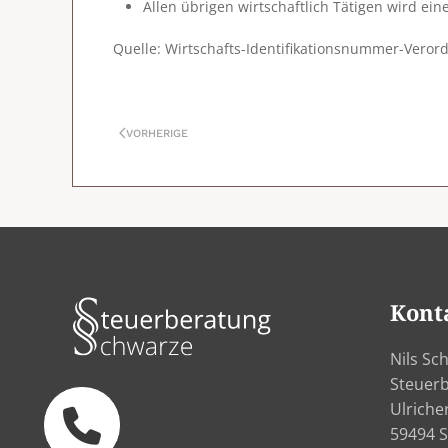
Allen übrigen wirtschaftlich Tätigen wird ei
Quelle
: Wirtschafts-Identifikationsnummer-Vero
VORHERIGE
Kont
Nils Sc
Steuer
Ulriche
59494 S