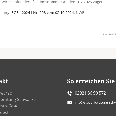
ne Wirtschafts-Identifikationsnummer ab dem 1.7.2025 zugeteilt.
rdnung,
BGBl. 2024 I Nr. 293 vom 02.10.2024
; NWB
NÄCHST
akt
So erreichen Sie
hwarze
02921 36 90 572
beratung Schwarze
info@steuerberatung-schw
rstraße 4
oest